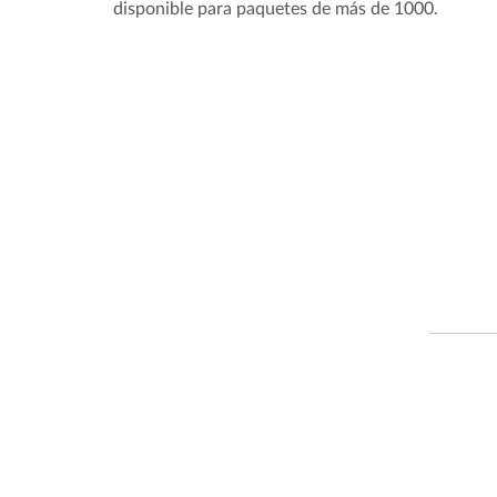
disponible para paquetes de más de 1000.
Nuestro principal argumento de
parte de América Latina. Esto 