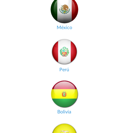
México
Perú
Bolivia