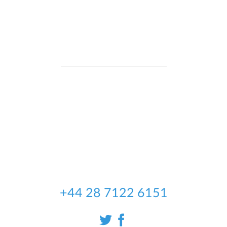
Desarrollado en Irlanda
Somos una empresa de desarrollo de
software irlandesa, establecida en
2004, enfocada principalmente en el
desarrollo de aplicaciones móviles.
Hacemos el desarrollo de software a
su medida, ofrecemos tanto precios
fijos como tarifas por hora.
+44 28 7122 6151